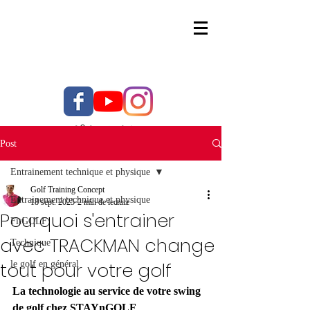
06 01 43 40 29
Post
Entrainement technique et physique
Golf Training Concept
Entrainement technique et physique
18 sept. 2025
2 min de lecture
Pourquoi s'entrainer
FitGOLF
avec TRACKMAN change
Technique
tout pour votre golf
le golf en général
La technologie au service de votre swing 
de golf chez STAYnGOLF