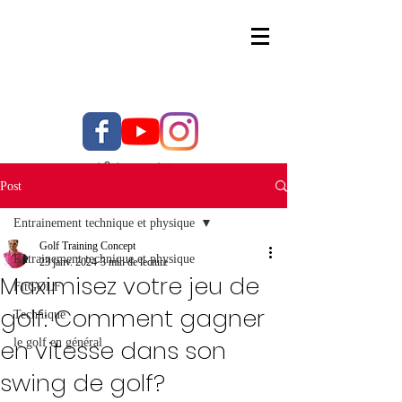
06 01 43 40 29
Post
Entrainement technique et physique
Golf Training Concept
Entrainement technique et physique
23 janv. 2024
3 min de lecture
Maximisez votre jeu de
FitGOLF
golf: Comment gagner
Technique
en vitesse dans son
le golf en général
swing de golf?