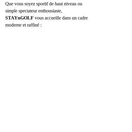
Que vous soyez sportif de haut niveau ou 
simple spectateur enthousiaste, 
STAYnGOLF
 vous accueille dans un cadre 
moderne et raffiné :
- 
130 m² tout confort
 entièrement neuf
- 
Vue mer panoramique
- 
Piscine privée
- 
Écran cinéma géant
 pour revivre vos 
compétitions préférées
- 
Simulateur de golf TRACKMAN 
dernière génération
- 
Cuisine entièrement équipée, salon 
spacieux, deux salles de bain, grande 
chambre
- Connexion Wi-Fi haut débit, climatisation, 
parking sécurisé
Parfaitement situé pour accéder rapidement 