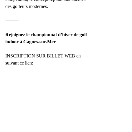
des golfeurs modernes.
⸻
Rejoignez le championnat d’hiver de golf 
indoor à Cagnes-sur-Mer
INSCRIPTION SUR BILLET WEB en 
suivant ce lien:
https://www.billetweb.fr/championnat-
dhiver-de-golf-indoor
Cet hiver, continuez à jouer au golf 
autrement.
Rejoignez le 
Championnat d’hiver de 
Golf Indoor STAYnGOLF à Cagnes-sur-
Mer
 et profitez du meilleur du 
golf indoor 