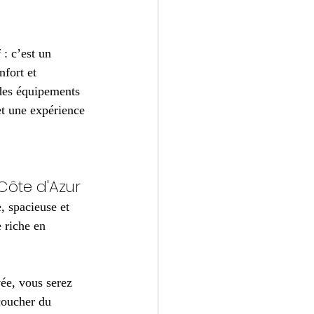
 : c’est un 
fort et 
des équipements 
t une expérience 
Côte d'Azur
, spacieuse et 
 riche en 
vée, vous serez 
coucher du 