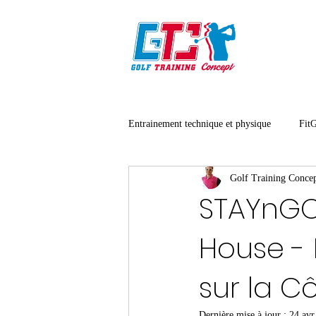
Entrainement technique et physique
Fit
Golf Training Conce
STAYnGOL
House - 
sur la C
Dernière mise à jour :
24 avr