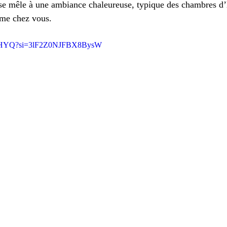
de se mêle à une ambiance chaleureuse, typique des chambres d’
me chez vous.
Dc4iHYQ?si=3lF2Z0NJFBX8BysW