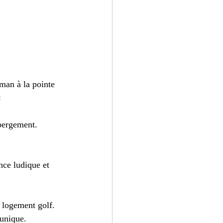
man à la pointe 
:
ébergement.
ce ludique et 
 logement golf. 
 unique.