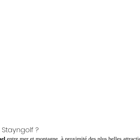
 Stayngolf ?
nel
 entre mer et montagne, à proximité des plus belles attracti